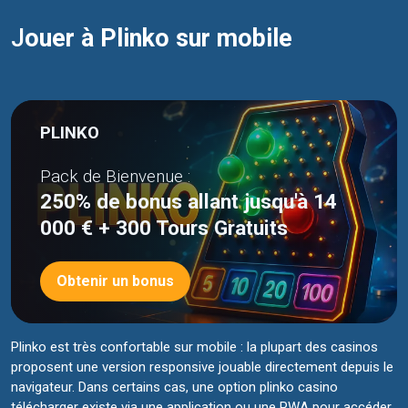
J
ouer à Plinko sur mobile
PLINKO
Pack de Bienvenue :
250% de bonus allant jusqu'à 14
000 € + 300 Tours Gratuits
Obtenir un bonus
Plinko est très confortable sur mobile : la plupart des casinos
proposent une version responsive jouable directement depuis le
navigateur. Dans certains cas, une option plinko casino
télécharger existe via une application ou une PWA pour accéder