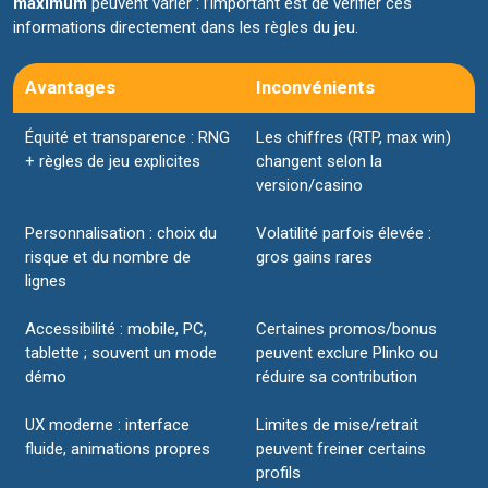
maximum
peuvent varier : l’important est de vérifier ces
informations directement dans les règles du jeu.
Avantages
Inconvénients
Équité et transparence : RNG
Les chiffres (RTP, max win)
+ règles de jeu explicites
changent selon la
version/casino
Personnalisation : choix du
Volatilité parfois élevée :
risque et du nombre de
gros gains rares
lignes
Accessibilité : mobile, PC,
Certaines promos/bonus
tablette ; souvent un mode
peuvent exclure Plinko ou
démo
réduire sa contribution
UX moderne : interface
Limites de mise/retrait
fluide, animations propres
peuvent freiner certains
profils