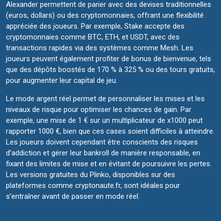
Alexander permettent de parier avec des devises traditionnelles
(euros, dollars) ou des cryptomonnaies, offrant une flexibilité
appréciée des joueurs. Par exemple, Stake accepte des
cryptomonnaies comme BTC, ETH, et USDT, avec des
transactions rapides via des systèmes comme Mesh. Les
joueurs peuvent également profiter de bonus de bienvenue, tels
que des dépôts boostés de 170 % à 325 % ou des tours gratuits,
pour augmenter leur capital de jeu.
Le mode argent réel permet de personnaliser les mises et les
niveaux de risque pour optimiser les chances de gain. Par
exemple, une mise de 1 € sur un multiplicateur de x1000 peut
rapporter 1000 €, bien que ces cases soient difficiles à atteindre.
Les joueurs doivent cependant être conscients des risques
d’addiction et gérer leur bankroll de manière responsable, en
fixant des limites de mise et en évitant de poursuivre les pertes.
Les versions gratuites du Plinko, disponibles sur des
plateformes comme cryptonaute.fr, sont idéales pour
s’entraîner avant de passer en mode réel.