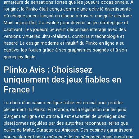
amateurs de sensations fortes que les joueurs occasionnels. À
Les règles du jeu Plinko Casino
l’origine, le Plinko était conçu comme une activité divertissante
Choisir un casino Plinko fiable : Plinko Casino
où chaque joueur lançait un disque à travers une grille aléatoire.
Plinko Argent Réel : Découvrez les possibilités
de Plinko
Mais aujourd’hui, il a évolué pour devenir un jeu stratégique et
Plinko Demo Mode
captivant. Les joueurs peuvent désormais interagir avec des
Niveaux de risque au Plinko
versions virtuelles ultra-réalistes, combinant technologie et
Récompenses au Plinko
hasard. Le design moderne et intuitif du Plinko en ligne a su
Stratégies pour maximiser vos gains au
captiver les foules grâce à ses graphismes soignés et à son
Plinko
gameplay fluide.
Options de mise et caractéristiques du jeu
Plinko Avis : Choisissez
Dépôts & retraits au Plinko Casino France
Moyens de paiement disponibles (cartes, e-
uniquement des jeux fiables en
wallets, crypto)
France !
Délais de retrait et vérification KYC
Notre avis Plinko Casino
Caractéristiques et avantages du Plinko officiel
Le choix d’un casino en ligne fiable est crucial pour profiter
Fiabilité et transparence au casino Plinko
pleinement du Plinko. En France, où la législation sur les jeux
Conclusion
d’argent en ligne est stricte, il est essentiel de privilégier des
Questions fréquemment posées sur le jeu Plinko
plateformes régulées par des autorités reconnues, telles que
celles de Malte, Curaçao ou Anjouan. Ces casinos garantissent
non seulement une expérience de jeu sécurisée, mais aussi une