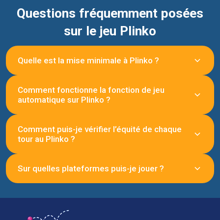
Questions fréquemment posées
sur le jeu Plinko
Quelle est la mise minimale à Plinko ?
Comment fonctionne la fonction de jeu
Généralement 0,10€ mais peut varier selon les 
automatique sur Plinko ?
plateformes.
Comment puis-je vérifier l’équité de chaque
Elle exécute un nombre prédéfini de tours avec vos 
tour au Plinko ?
paramètres choisis.
Sur quelles plateformes puis-je jouer ?
Via les rapports RNG et les audits publiés par les 
casinos.
Disponible sur navigateurs web, applications mobiles 
iOS/Android et certains terminaux physiques.