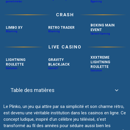
gametimetec
Bgaming
CRASH
BOXING MAIN
LIMBO XY
RETRO TRADER
EVENT
BGaming
BGaming
Darwin Gaming
LIVE CASINO
XXXTREME
LIGHTNING
GRAVITY
LIGHTNING
ROULETTE
BLACKJACK
ROULETTE
Evolution
Iconic21
Evolution
Table des matières
Table des matières
Plinko Avis : Choisissez uniquement des jeux
Le Plinko, un jeu qui attire par sa simplicité et son charme rétro,
fiables en France !
est devenu une véritable institution dans les casinos en ligne. Ce
Comment fonctionne le jeu Plinko ?
concept ludique, inspiré d’un célèbre jeu télévisé, s’est
Jouer à Plinko sur mobile
transformé au fil des années pour séduire aussi bien les
Comment jouer au Plinko en ligne ?