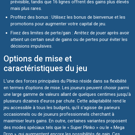
prévisible, tandis que 16 lignes offrent des gains plus élevés
mais plus rares.
Profitez des bonus : Utilisez les bonus de bienvenue et les
promotions pour augmenter votre capital de jeu.
Fixez des limites de perte/gain : Arrêtez de jouer après avoir
atteint un certain seuil de gains ou de pertes pour éviter les
décisions impulsives.
Options de mise et
caractéristiques du jeu
L’une des forces principales du Plinko réside dans sa flexibilité
en termes d’options de mise. Les joueurs peuvent choisir parmi
une large gamme de valeurs allant de quelques centimes jusqu’à
plusieurs dizaines d’euros par chute. Cette adaptabilité rend le
jeu accessible à tous les budgets, qu’il s’agisse de parieurs
occasionnels ou de joueurs professionnels cherchant à
maximiser leurs gains. En outre, certaines variantes proposent
des modes spéciaux tels que le « Super Plinko » ou le « Mega
Drop », qui augmentent encore les possibilités de gain. Ces