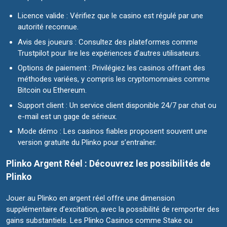
Licence valide : Vérifiez que le casino est régulé par une
autorité reconnue.
Avis des joueurs : Consultez des plateformes comme
Trustpilot pour lire les expériences d’autres utilisateurs.
Options de paiement : Privilégiez les casinos offrant des
méthodes variées, y compris les cryptomonnaies comme
Bitcoin ou Ethereum.
Support client : Un service client disponible 24/7 par chat ou
e-mail est un gage de sérieux.
Mode démo : Les casinos fiables proposent souvent une
version gratuite du Plinko pour s’entraîner.
Plinko Argent Réel : Découvrez les possibilités de
Plinko
Jouer au Plinko en argent réel offre une dimension
supplémentaire d’excitation, avec la possibilité de remporter des
gains substantiels. Les Plinko Casinos comme Stake ou