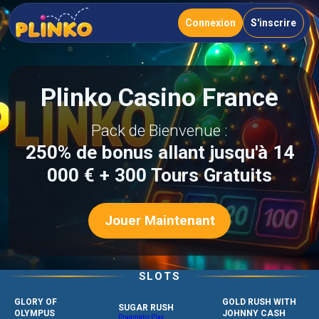
Connexion
S'inscrire
Plinko Casino France
Pack de Bienvenue :
250% de bonus allant jusqu'à 14
000 € + 300 Tours Gratuits
Jouer Maintenant
SLOTS
GLORY OF
GOLD RUSH WITH
SUGAR RUSH
OLYMPUS
JOHNNY CASH
Pragmatic Play